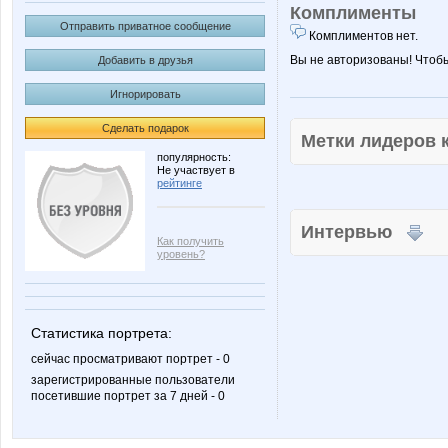
Комплименты
Отправить приватное сообщение
Комплиментов нет.
Вы не авторизованы! Чтоб
Добавить в друзья
Игнорировать
Сделать подарок
Метки лидеров
популярность:
Не участвует в
рейтинге
Интервью
Как получить
уровень?
Статистика портрета:
сейчас просматривают портрет - 0
зарегистрированные пользователи
посетившие портрет за 7 дней - 0